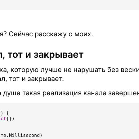
я? Сейчас расскажу о моих.
, тот и закрывает
ка, которую лучше не нарушать без веск
л, тот и закрывает.
 душе такая реализация канала заверше
{}
{
uct
{})
ime
.
Millisecond
)