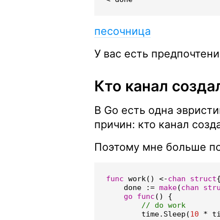
песочница
У вас есть предпочтени
Кто канал создал
В Go есть одна эвристи
причин: кто канал созда
Поэтому мне больше по
func
work
()
<-
chan
struct
done
:=
make
(
chan
str
go
func
()
{
time
.
Sleep
(
10
*
t