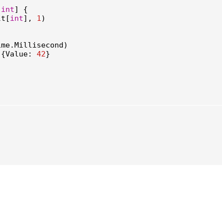
[
int
]
{
lt
[
int
],
1
)
ime
.
Millisecond
)
]{
Value
:
42
}