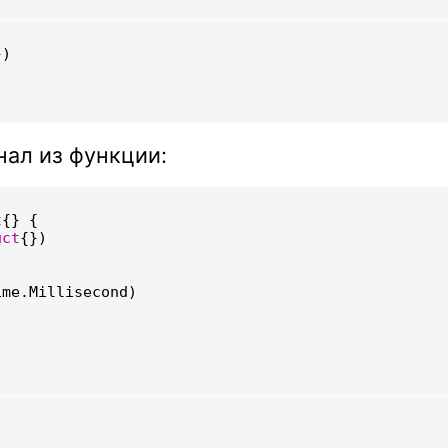
})
ал из функции:
t
{}
{
uct
{})
ime
.
Millisecond
)