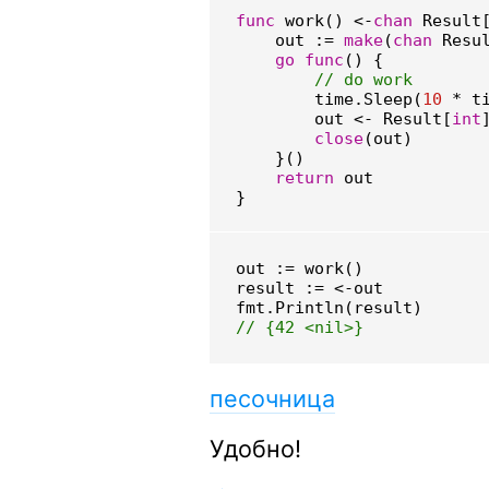
func
work
()
<-
chan
Result
out
:=
make
(
chan
Resu
go
func
()
{
time
.
Sleep
(
10
*
t
out
<-
Result
[
int
close
(
out
)
}()
return
out
}
out
:=
work
()
result
:=
<-
out
fmt
.
Println
(
result
)
песочница
Удобно!