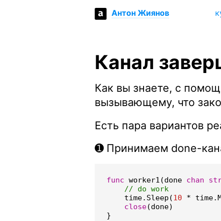
к
Антон Жиянов
Канал завер
Как вы знаете, с помо
вызывающему, что зако
Есть пара вариантов ре
➊ Принимаем done-кана
func
worker1
(
done
chan
st
time
.
Sleep
(
10
*
time
.
close
(
done
)
}