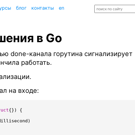
урсы
блог
контакты
en
шения в Go
щью done-канала горутина сигнализирует
нчила работать.
ализации.
л на входе:
ruct
{})
{
Millisecond
)