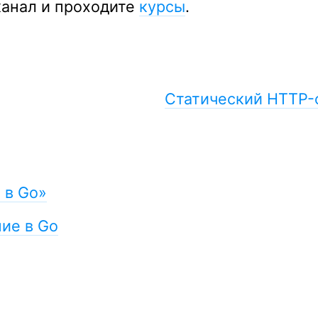
канал и проходите
курсы
.
Статический HTTP-
 в Go»
ие в Go