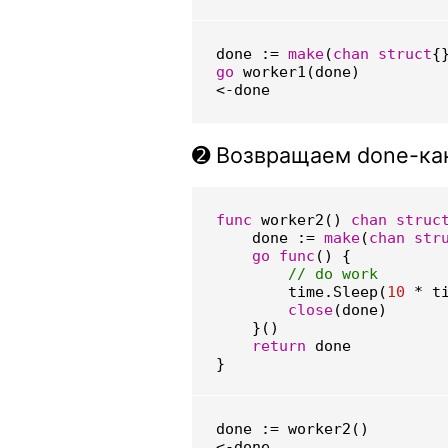
done
:=
make
(
chan
struct
{
go
worker1
(
done
)
<-
done
➋ Возвращаем done-кан
func
worker2
()
chan
struc
done
:=
make
(
chan
str
go
func
()
{
time
.
Sleep
(
10
*
t
close
(
done
)
}()
return
done
}
done
:=
worker2
()
<-
done