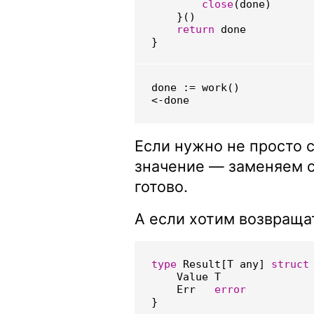
close
(
done
)
}()
return
done
}
done
:=
work
()
<-
done
Если нужно не просто 
значение — заменяем ch
готово.
А если хотим возвращат
type
Result
[
T
any
]
struct
Value
T
Err
error
}