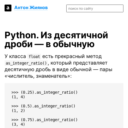
Антон Жиянов
Python. Из десятичной
дроби — в обычную
У класса
есть прекрасный метод
float
, который представляет
as_integer_ratio()
десятичную дробь в виде обычной — пары
«числитель, знаменатель»:
>>> (0.25).as_integer_ratio()

(1, 4)

>>> (0.5).as_integer_ratio()

(1, 2)

>>> (0.75).as_integer_ratio()
