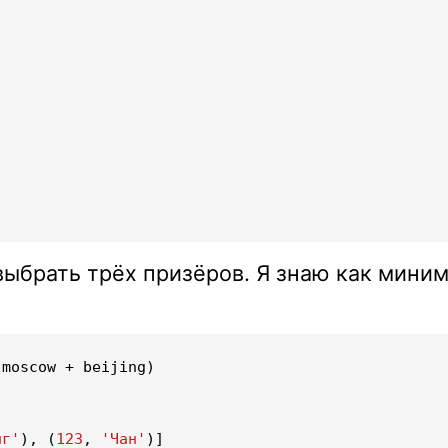
выбрать трёх призёров. Я знаю как мини
moscow
+
beijing
)
нг'
),
(
123
,
'Чан'
)]