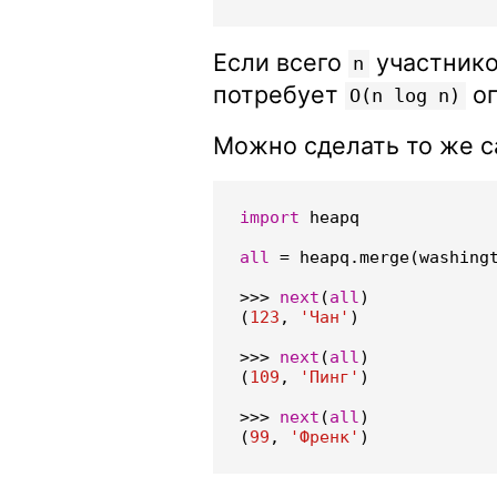
Если всего
участнико
n
потребует
оп
O(n log n)
Можно сделать то же с
import
heapq
all
=
heapq
.
merge
(
washing
>>>
next
(
all
)
(
123
,
'Чан'
)
>>>
next
(
all
)
(
109
,
'Пинг'
)
>>>
next
(
all
)
(
99
,
'Френк'
)