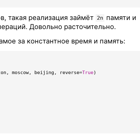
в, такая реализация займёт
памяти и
2n
ераций. Довольно расточительно.
амое за константное время и память:
ton
,
moscow
,
beijing
,
reverse
=
True
)