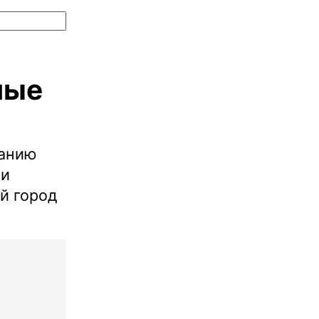
ные
ванию
 и
й город