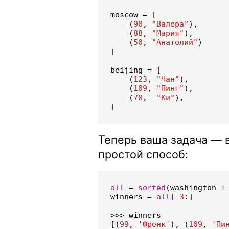
moscow
=
[
(
90
,
"Валера"
),
(
88
,
"Мария"
),
(
50
,
"Анатолий"
)
]
beijing
=
[
(
123
,
"Чан"
),
(
109
,
"Пинг"
),
(
70
,
"Ки"
),
]
Теперь ваша задача — 
простой способ:
all
=
sorted
(
washington
+
winners
=
all
[
-
3
:]
>>>
winners
[(
99
,
'Френк'
),
(
109
,
'Пи