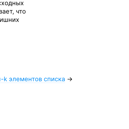
сходных
ает, что
лишних
п-k элементов списка
→