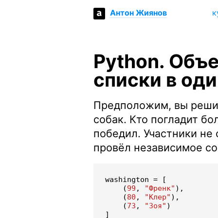
к
Антон Жиянов
Python. Объ
списки в оди
Предположим, вы реши
собак. Кто погладит бо
победил. Участники не
провёл независимое со
washington
=
[
(
99
,
"Френк"
),
(
80
,
"Клер"
),
(
73
,
"Зоя"
)
]