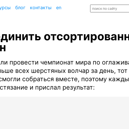
урсы
блог
контакты
en
единить отсортирован
н
ли провести чемпионат мира по оглажи
льше всех шерстяных волчар за день, тот
 смогли собраться вместе, поэтому кажды
стязание и прислал результат: