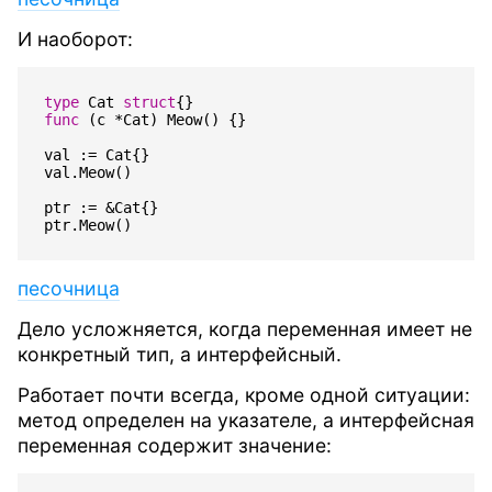
И наоборот:
type
Cat
struct
{}
func
(
c
*
Cat
)
Meow
()
{}
val
:=
Cat
{}
val
.
Meow
()
ptr
:=
&
Cat
{}
ptr
.
Meow
()
песочница
Дело усложняется, когда переменная имеет не
конкретный тип, а интерфейсный.
Работает почти всегда, кроме одной ситуации:
метод определен на указателе, а интерфейсная
переменная содержит значение: