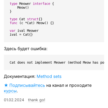
type
Meower
interface
{
Meow
()
}
type
Cat
struct
{}
func
(
c
*
Cat
)
Meow
()
{}
var
ival
Meower
ival
=
Cat
{}
Здесь будет ошибка:
Документация:
Method sets
★ Подписывайтесь
на канал и проходите
курсы
.
01.02.2024
thank go!