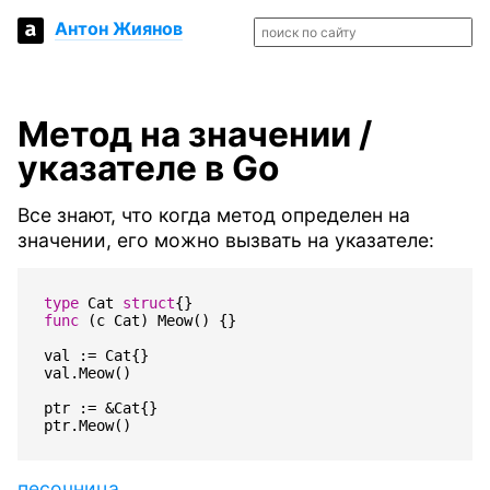
Антон Жиянов
Метод на значении /
указателе в Go
Все знают, что когда метод определен на
значении, его можно вызвать на указателе:
type
Cat
struct
{}
func
(
c
Cat
)
Meow
()
{}
val
:=
Cat
{}
val
.
Meow
()
ptr
:=
&
Cat
{}
ptr
.
Meow
()
песочница