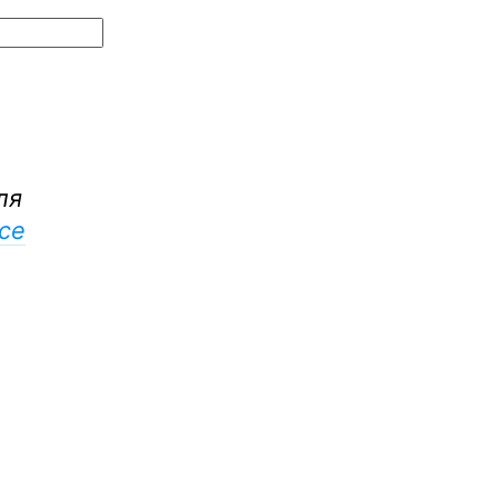
ля
се