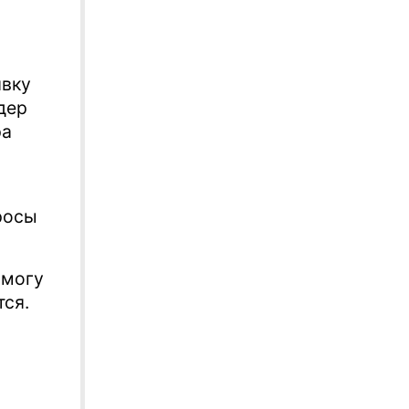
явку
дер
ра
росы
 могу
тся.