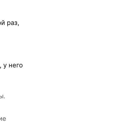
й раз,
 у него
ы.
ие