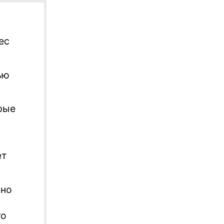
ес
ью
рые
ет
вно
го