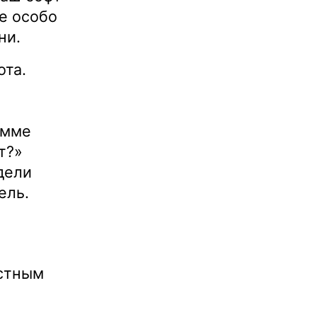
е особо
ни.
ота.
амме
т?»
дели
ель.
естным