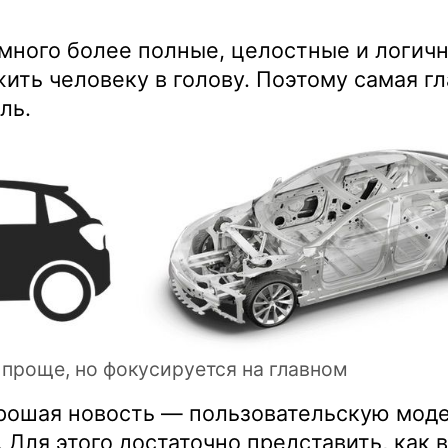
амного более полные, целостные и логич
ить человеку в голову. Поэтому самая г
ль.
проще, но фокусируется на главном
орошая новость — пользовательскую мод
Для этого достаточно представить, как 