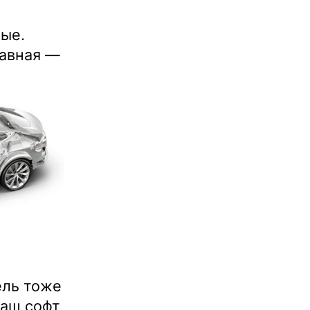
ные.
лавная —
ель тоже
ваш софт