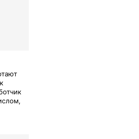
отают
к
ботчик
ислом,