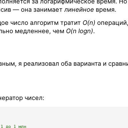
полняется за логарифмическое время. Но
ассив — она занимает
линейное
время.
дое число алгоритм тратит
O(n)
операций,
ильно медленнее, чем
O(n logn)
.
ным, я реализовал оба варианта и сравн
нератор чисел:
 1 до 1 млн