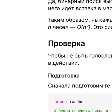
Да, бинарный поиск вы
него идёт вставка в м
Таким образом, на каж
n
чисел —
O(n²)
. Это с
Проверка
Чтобы не быть голослов
в действии.
Подготовка
Сначала подготовим ге
import
random
# будем генерить числа от