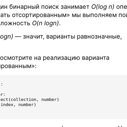
дин бинарный поиск занимает
O(log n)
опе
вать отсортированным» мы выполняем по
 сложность
O(n logn)
.
logn)
— значит, варианты равнозначные,
осмотрите на реализацию варианта
ированным»:
):
or
:
sect
(
collection
,
number
)
(
index
,
number
)