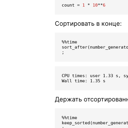
count
=
1
*
10
**
6
Сортировать в конце:
%%
time
sort_after
(
number_generat
;
CPU times: user 1.33 s, sy
Держать отсортирован
%%
time
keep_sorted
(
number_genera