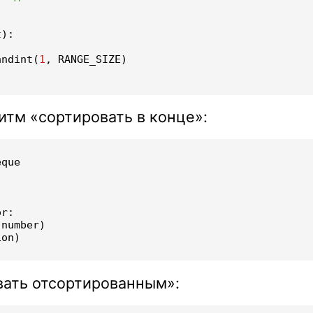
t
):
:
andint
(
1
,
RANGE_SIZE
)
итм «сортировать в конце»:
eque
:
or
:
(
number
)
ion
)
вать отсортированным»: