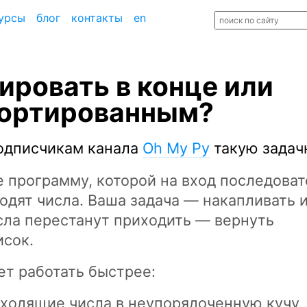
урсы
блог
контакты
en
ировать в конце или
сортированным?
подписчикам канала
Oh My Py
такую задач
 программу, которой на вход последоват
ходят числа. Ваша задача — накапливать и
числа перестанут приходить — вернуть
исок.
ет работать быстрее:
ходящие числа в неупорядоченную кучу,