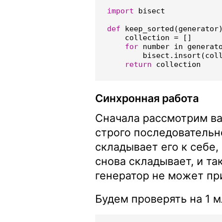
import
bisect
def
keep_sorted
(
generator
collection
=
[]
for
number
in
generat
bisect
.
insort
(
col
return
collection
Синхронная работа
Сначала рассмотрим ва
строго последовательн
складывает его к себе,
снова складывает, и та
генератор не может пр
Будем проверять на 1 м