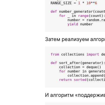
RANGE_SIZE
=
1
*
10
**
6
def
number_generator
(
coun
for
_
in
range
(
count
)
number
=
random
.
r
yield
number
Затем реализуем алгор
from
collections
import
d
def
sort_after
(
generator
)
collection
=
deque
()
for
number
in
generat
collection
.
append
return
sorted
(
collect
И алгоритм «поддержи