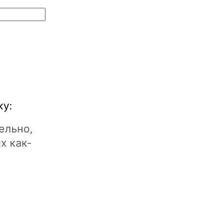
ку:
ельно,
х как-