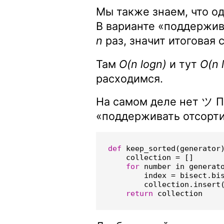
Мы также знаем, что о
В варианте «поддержи
n
раз, значит итоговая
Там
O(n logn)
и тут
O(n 
расходимся.
На самом деле нет ツ П
«поддерживать отсорт
def
keep_sorted
(
generator
collection
=
[]
for
number
in
generat
index
=
bisect
.
bi
collection
.
insert
return
collection