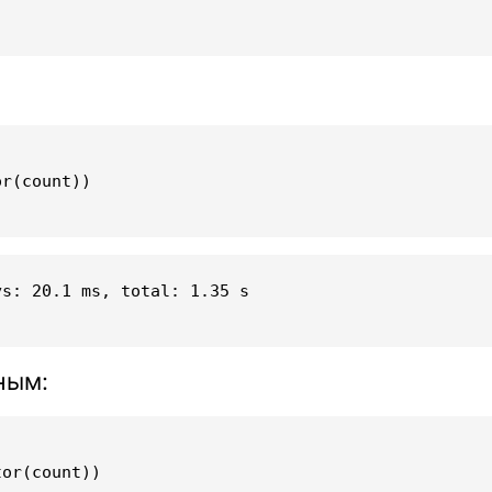
or
(
count
))
s: 20.1 ms, total: 1.35 s

ным:
tor
(
count
))