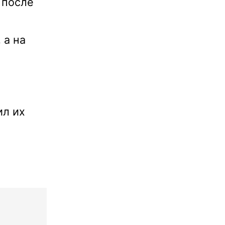
 после
 а на
ил их