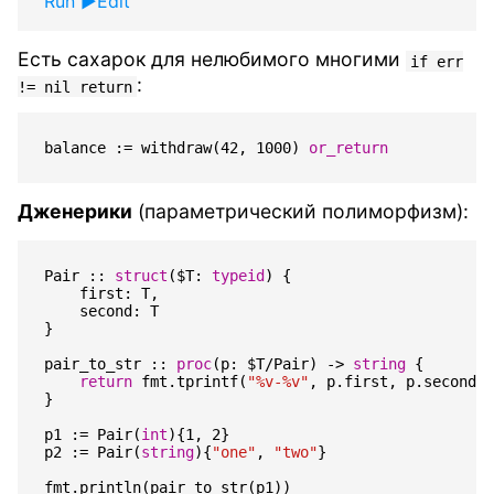
Run
Edit
Есть сахарок для нелюбимого многими
if err
:
!= nil return
balance
:=
withdraw
(
42
,
1000
)
or_return
Дженерики
(параметрический полиморфизм):
Pair
::
struct
(
$
T
:
typeid
)
{
first
:
T
,
second
:
T
}
pair_to_str
::
proc
(
p
:
$
T
/
Pair
)
->
string
{
return
fmt
.
tprintf
(
"%v-%v"
,
p
.
first
,
p
.
second
)
}
p1
:=
Pair
(
int
){
1
,
2
}
p2
:=
Pair
(
string
){
"one"
,
"two"
}
fmt
.
println
(
pair_to_str
(
p1
))