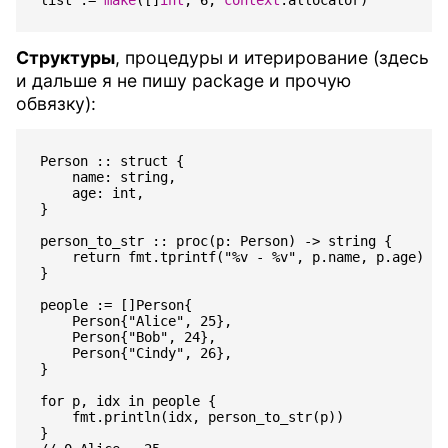
Структуры
, процедуры и итерирование (здесь
и дальше я не пишу package и прочую
обвязку):
Person :: struct {

    name: string,

    age: int,

}

person_to_str :: proc(p: Person) -> string {

    return fmt.tprintf("%v - %v", p.name, p.age)

}

people := []Person{

    Person{"Alice", 25},

    Person{"Bob", 24},

    Person{"Cindy", 26},

}

for p, idx in people {

    fmt.println(idx, person_to_str(p))

}
