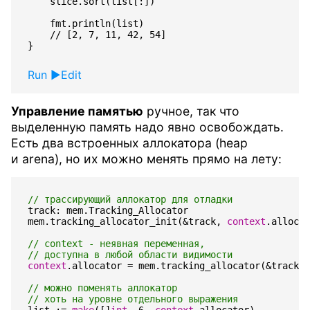
    slice.sort(list[:])

    fmt.println(list)

    // [2, 7, 11, 42, 54]

Run
Edit
Управление памятью
ручное, так что
выделенную память надо явно освобождать.
Есть два встроенных аллокатора (heap
и arena), но их можно менять прямо на лету:
track
:
mem
.
Tracking_Allocator
mem
.
tracking_allocator_init
(
&
track
,
context
.
allocat
context
.
allocator
=
mem
.
tracking_allocator
(
&
track
)
list
:=
make
([]
int
,
6
,
context
.
allocator
)