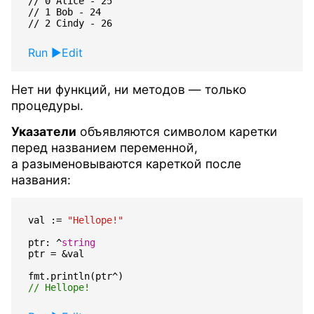
// 0 Alice - 25

// 1 Bob - 24

Run
Edit
Нет ни функций, ни методов — только
процедуры.
Указатели
объявляются символом каретки
перед названием переменной,
а разыменовываются кареткой после
названия:
val
:=
"Hellope!"
ptr
:
^
string
ptr
=
&
val
fmt
.
println
(
ptr
^
)