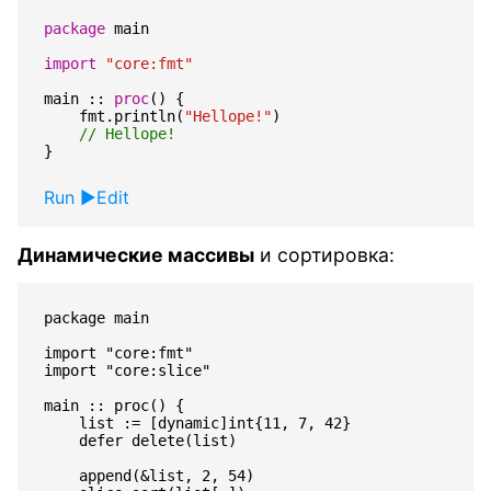
package
main
import
"core:fmt"
main
::
proc
()
{
fmt
.
println
(
"Hellope!"
)
}
Run
Edit
Динамические массивы
и сортировка:
package main

import "core:fmt"

import "core:slice"

main :: proc() {

    list := [dynamic]int{11, 7, 42}

    defer delete(list)

    append(&list, 2, 54)
