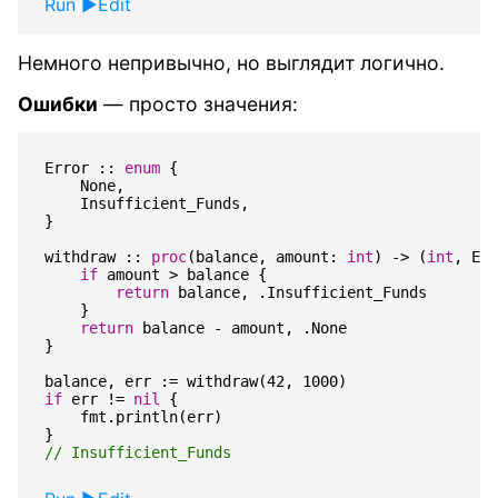
Run
Edit
Немного непривычно, но выглядит логично.
Ошибки
— просто значения:
Error
::
enum
{
None
,
Insufficient_Funds
,
}
withdraw
::
proc
(
balance
,
amount
:
int
)
->
(
int
,
Err
if
amount
>
balance
{
return
balance
,
.
Insufficient_Funds
}
return
balance
-
amount
,
.
None
}
balance
,
err
:=
withdraw
(
42
,
1000
)
if
err
!=
nil
{
fmt
.
println
(
err
)
}