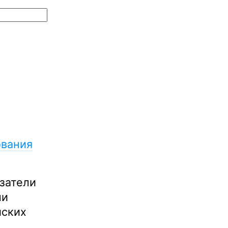
вания
затели
ли
йских