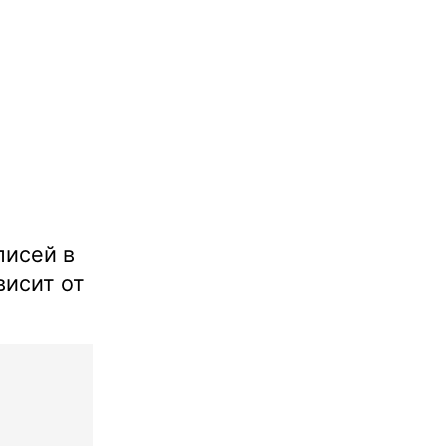
писей в
ависит от