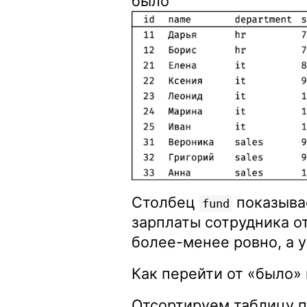
было
Столбец
показывае
fund
зарплаты сотрудника от
более-менее ровно, а 
Как перейти от «было» 
Отсортируем таблицу п