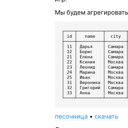
Мы будем агрегировать
┌────┬──────────┬────────┬
│ id │   name   │  city  │
├────┼──────────┼────────┼
│ 11 │ Дарья    │ Самара │
│ 12 │ Борис    │ Самара │
│ 21 │ Елена    │ Самара │
│ 22 │ Ксения   │ Москва │
│ 23 │ Леонид   │ Самара │
│ 24 │ Марина   │ Москва │
│ 25 │ Иван     │ Москва │
│ 31 │ Вероника │ Москва │
│ 32 │ Григорий │ Самара │
│ 33 │ Анна     │ Москва │
песочница
•
скачать