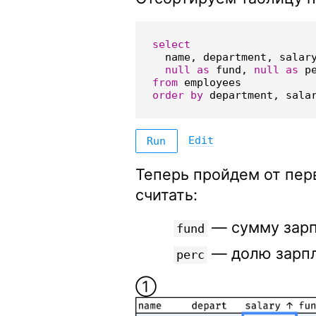
select
name
,
department
,
salar
null
as
fund
,
null
as
p
from
employees
order
by
department
,
sala
Edit
Run
Теперь пройдем от пер
считать:
— сумму зарп
fund
— долю зарпл
perc
➀