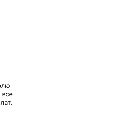
олю
 все
лат.