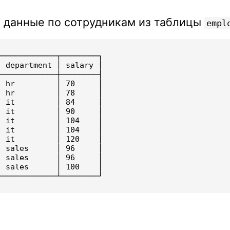
 данные по сотрудникам из таблицы
empl
────────────┬────────┐

 department │ salary │

────────────┼────────┤

 hr         │ 70     │

 hr         │ 78     │

 it         │ 84     │

 it         │ 90     │

 it         │ 104    │

 it         │ 104    │

 it         │ 120    │

 sales      │ 96     │

 sales      │ 96     │

 sales      │ 100    │
