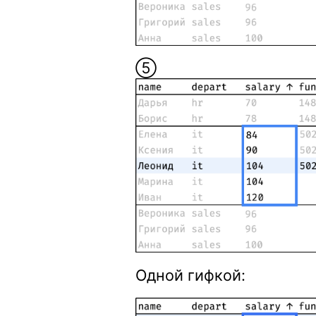
➄
Одной гифкой: