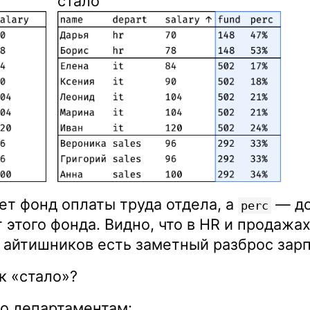
стало
т фонд оплаты труда отдела, а
— д
perc
 этого фонда. Видно, что в HR и продажах
у айтишников есть заметный разброс зарп
к «стало»?
о департаментам: