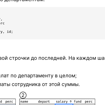
y
,
erc
ry
,
id
;
вой строчки до последней. На каждом ша
лат по департаменту в целом;
аты сотрудника от этой суммы.
➁